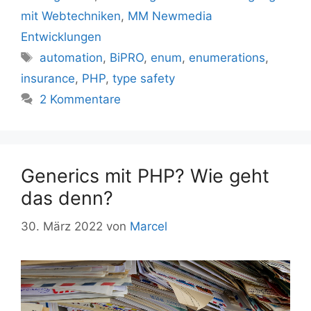
mit Webtechniken
,
MM Newmedia
Entwicklungen
Schlagwörter
automation
,
BiPRO
,
enum
,
enumerations
,
insurance
,
PHP
,
type safety
2 Kommentare
Generics mit PHP? Wie geht
das denn?
30. März 2022
von
Marcel