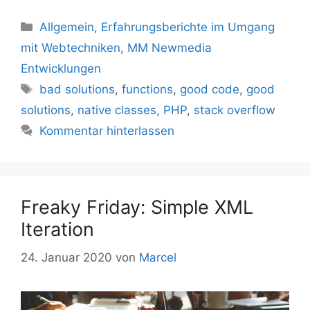
Kategorien
Allgemein
,
Erfahrungsberichte im Umgang
mit Webtechniken
,
MM Newmedia
Entwicklungen
Schlagwörter
bad solutions
,
functions
,
good code
,
good
solutions
,
native classes
,
PHP
,
stack overflow
Kommentar hinterlassen
Freaky Friday: Simple XML
Iteration
24. Januar 2020
von
Marcel