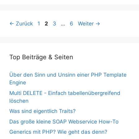
Seite
Seite
Seite
Seite
←
Zurück
1
2
3
…
6
Weiter
→
Top Beiträge & Seiten
Über den Sinn und Unsinn einer PHP Template
Engine
Multi DELETE - Einfach tabellenübergreifend
löschen
Was sind eigentlich Traits?
Das große kleine SOAP Webservice How-To
Generics mit PHP? Wie geht das denn?