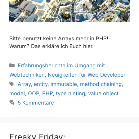
Bitte benutzt keine Arrays mehr in PHP!
Warum? Das erkläre ich Euch hier.
Kategorien
Erfahrungsberichte im Umgang mit
Webtechniken
,
Neuigkeiten für Web Developer
Schlagwörter
Array
,
entity
,
immutable
,
method chaining
,
model
,
OOP
,
PHP
,
type hinting
,
value object
5 Kommentare
Freaky Friday: