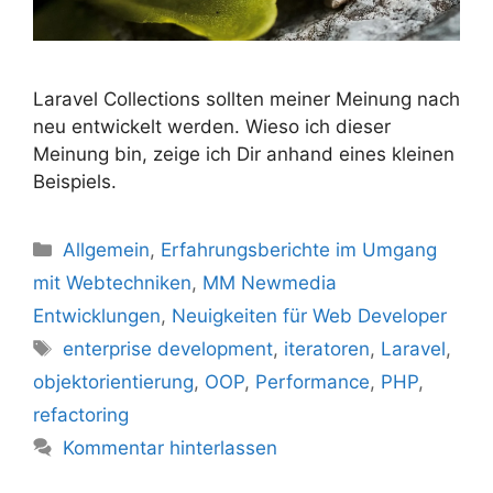
Laravel Collections sollten meiner Meinung nach
neu entwickelt werden. Wieso ich dieser
Meinung bin, zeige ich Dir anhand eines kleinen
Beispiels.
Kategorien
Allgemein
,
Erfahrungsberichte im Umgang
mit Webtechniken
,
MM Newmedia
Entwicklungen
,
Neuigkeiten für Web Developer
Schlagwörter
enterprise development
,
iteratoren
,
Laravel
,
objektorientierung
,
OOP
,
Performance
,
PHP
,
refactoring
Kommentar hinterlassen