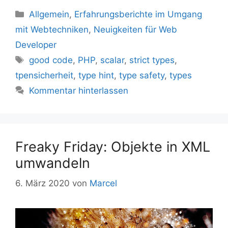
Kategorien
Allgemein
,
Erfahrungsberichte im Umgang
mit Webtechniken
,
Neuigkeiten für Web
Developer
Schlagwörter
good code
,
PHP
,
scalar
,
strict types
,
tpensicherheit
,
type hint
,
type safety
,
types
Kommentar hinterlassen
Freaky Friday: Objekte in XML
umwandeln
6. März 2020
von
Marcel