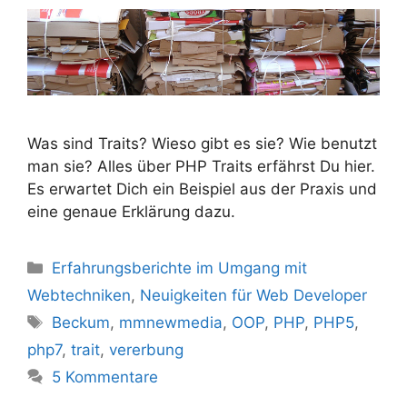
Was sind Traits? Wieso gibt es sie? Wie benutzt
man sie? Alles über PHP Traits erfährst Du hier.
Es erwartet Dich ein Beispiel aus der Praxis und
eine genaue Erklärung dazu.
Kategorien
Erfahrungsberichte im Umgang mit
Webtechniken
,
Neuigkeiten für Web Developer
Schlagwörter
Beckum
,
mmnewmedia
,
OOP
,
PHP
,
PHP5
,
php7
,
trait
,
vererbung
5 Kommentare