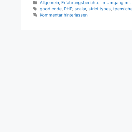
Kategorien
Allgemein
,
Erfahrungsberichte im Umgang mit
Schlagwörter
good code
,
PHP
,
scalar
,
strict types
,
tpensiche
Kommentar hinterlassen