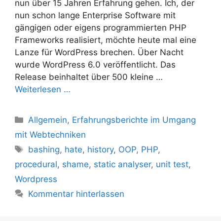
nun über 15 Jahren Erfahrung gehen. Ich, der
nun schon lange Enterprise Software mit
gängigen oder eigens programmierten PHP
Frameworks realisiert, möchte heute mal eine
Lanze für WordPress brechen. Über Nacht
wurde WordPress 6.0 veröffentlicht. Das
Release beinhaltet über 500 kleine …
Weiterlesen …
Kategorien
Allgemein
,
Erfahrungsberichte im Umgang
mit Webtechniken
Schlagwörter
bashing
,
hate
,
history
,
OOP
,
PHP
,
procedural
,
shame
,
static analyser
,
unit test
,
Wordpress
Kommentar hinterlassen