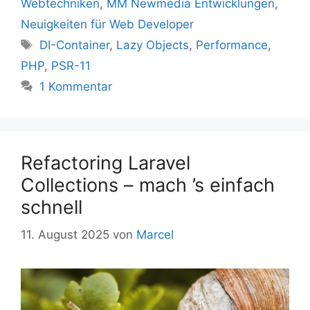
Webtechniken
,
MM Newmedia Entwicklungen
,
Neuigkeiten für Web Developer
Schlagwörter
DI-Container
,
Lazy Objects
,
Performance
,
PHP
,
PSR-11
1 Kommentar
Refactoring Laravel
Collections – mach ’s einfach
schnell
11. August 2025
von
Marcel