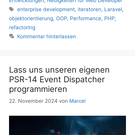
Entwicklungen
,
Neuigkeiten für Web Developer
Schlagwörter
enterprise development
,
iteratoren
,
Laravel
,
objektorientierung
,
OOP
,
Performance
,
PHP
,
refactoring
Kommentar hinterlassen
Lass uns unseren eigenen
PSR-14 Event Dispatcher
programmieren
22. November 2024
von
Marcel