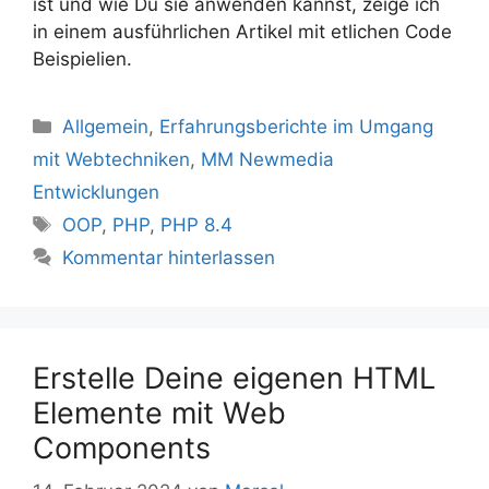
ist und wie Du sie anwenden kannst, zeige ich
in einem ausführlichen Artikel mit etlichen Code
Beispielien.
Kategorien
Allgemein
,
Erfahrungsberichte im Umgang
mit Webtechniken
,
MM Newmedia
Entwicklungen
Schlagwörter
OOP
,
PHP
,
PHP 8.4
Kommentar hinterlassen
Erstelle Deine eigenen HTML
Elemente mit Web
Components