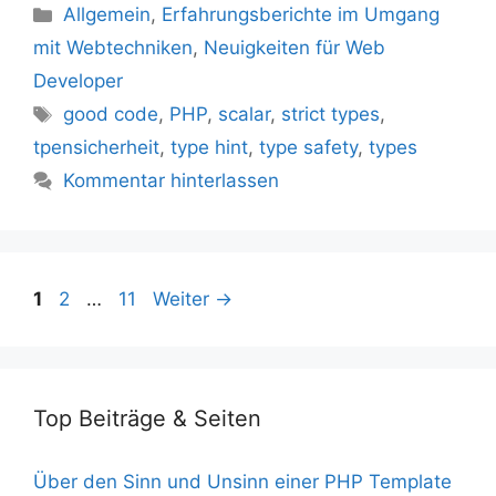
Kategorien
Allgemein
,
Erfahrungsberichte im Umgang
mit Webtechniken
,
Neuigkeiten für Web
Developer
Schlagwörter
good code
,
PHP
,
scalar
,
strict types
,
tpensicherheit
,
type hint
,
type safety
,
types
Kommentar hinterlassen
Seite
Seite
Seite
1
2
…
11
Weiter
→
Top Beiträge & Seiten
Über den Sinn und Unsinn einer PHP Template