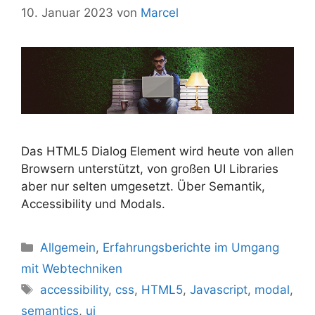
10. Januar 2023
von
Marcel
Das HTML5 Dialog Element wird heute von allen
Browsern unterstützt, von großen UI Libraries
aber nur selten umgesetzt. Über Semantik,
Accessibility und Modals.
Kategorien
Allgemein
,
Erfahrungsberichte im Umgang
mit Webtechniken
Schlagwörter
accessibility
,
css
,
HTML5
,
Javascript
,
modal
,
semantics
,
ui