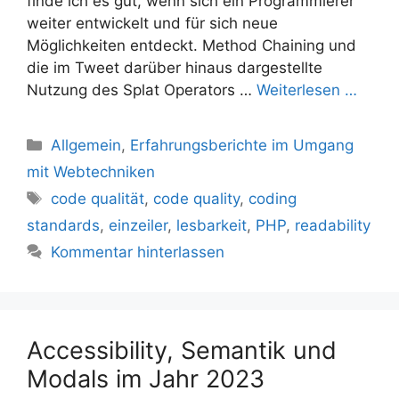
finde ich es gut, wenn sich ein Programmierer
weiter entwickelt und für sich neue
Möglichkeiten entdeckt. Method Chaining und
die im Tweet darüber hinaus dargestellte
Nutzung des Splat Operators …
Weiterlesen …
Kategorien
Allgemein
,
Erfahrungsberichte im Umgang
mit Webtechniken
Schlagwörter
code qualität
,
code quality
,
coding
standards
,
einzeiler
,
lesbarkeit
,
PHP
,
readability
Kommentar hinterlassen
Accessibility, Semantik und
Modals im Jahr 2023