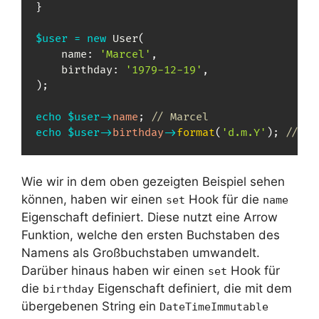
}
$user
=
new
User
(
name
:
'Marcel'
,
birthday
:
'1979-12-19'
,
)
;
echo
$user
->
name
;
// Marcel
echo
$user
->
birthday
->
format
(
'd.m.Y'
)
;
// 19
Wie wir in dem oben gezeigten Beispiel sehen
können, haben wir einen
Hook für die
set
name
Eigenschaft definiert. Diese nutzt eine Arrow
Funktion, welche den ersten Buchstaben des
Namens als Großbuchstaben umwandelt.
Darüber hinaus haben wir einen
Hook für
set
die
Eigenschaft definiert, die mit dem
birthday
übergebenen String ein
DateTimeImmutable