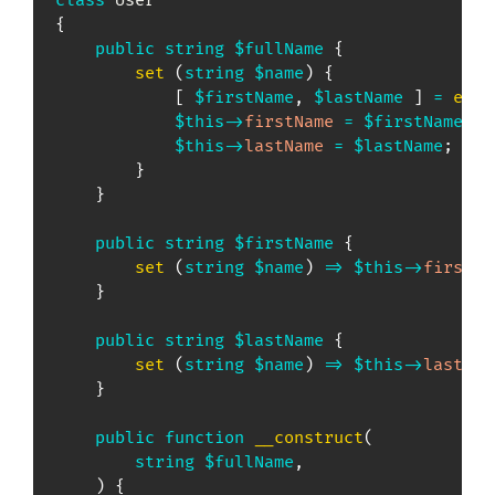
class
User
{
public
string
$fullName
{
set
(
string
$name
)
{
[
$firstName
,
$lastName
]
=
expl
$this
->
firstName
=
$firstName
;
$this
->
lastName
=
$lastName
;
}
}
public
string
$firstName
{
set
(
string
$name
)
=>
$this
->
firstNa
}
public
string
$lastName
{
set
(
string
$name
)
=>
$this
->
lastNam
}
public
function
__construct
(
string
$fullName
,
)
{