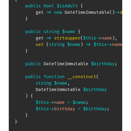
public
bool
$isAdult
{
        get 
=>
new
DateTimeImmutable
(
)
->
diff
}
public
string
$name
{
        get 
=>
strtoupper
(
$this
->
name
)
,
set
(
string
$name
)
=>
$this
->
name
=
}
public
DateTimeImmutable
$birthday
;
public
function
__construct
(
string
$name
,
DateTimeImmutable
$birthday
)
{
$this
->
name
=
$name
;
$this
->
birthday
=
$birthday
;
}
}