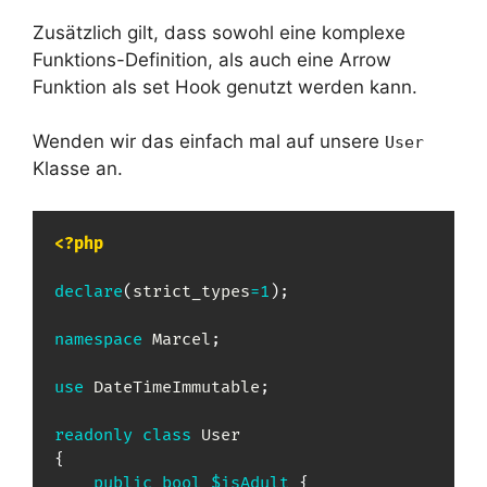
Zusätzlich gilt, dass sowohl eine komplexe
Funktions-Definition, als auch eine Arrow
Funktion als set Hook genutzt werden kann.
Wenden wir das einfach mal auf unsere
User
Klasse an.
<?php
declare
(
strict_types
=
1
)
;
namespace
Marcel
;
use
DateTimeImmutable
;
readonly
class
User
{
public
bool
$isAdult
{