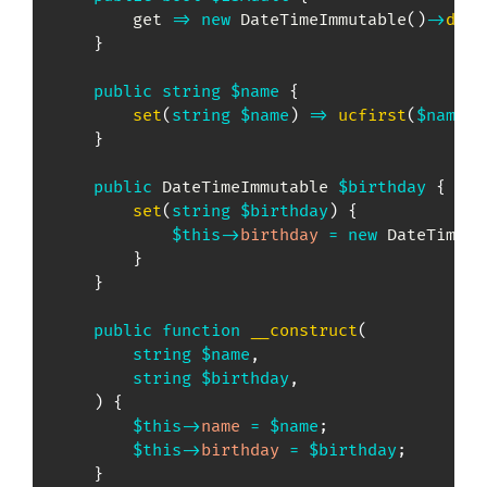
        get 
=>
new
DateTimeImmutable
(
)
->
diff
}
public
string
$name
{
set
(
string
$name
)
=>
ucfirst
(
$name
)
;
}
public
DateTimeImmutable
$birthday
{
set
(
string
$birthday
)
{
$this
->
birthday
=
new
DateTimeIm
}
}
public
function
__construct
(
string
$name
,
string
$birthday
,
)
{
$this
->
name
=
$name
;
$this
->
birthday
=
$birthday
;
}