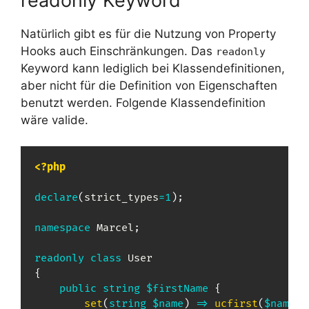
readonly Keyword
Natürlich gibt es für die Nutzung von Property
Hooks auch Einschränkungen. Das
readonly
Keyword kann lediglich bei Klassendefinitionen,
aber nicht für die Definition von Eigenschaften
benutzt werden. Folgende Klassendefinition
wäre valide.
<?php
declare
(
strict_types
=
1
)
;
namespace
Marcel
;
readonly
class
User
{
public
string
$firstName
{
set
(
string
$name
)
=>
ucfirst
(
$name
)
;