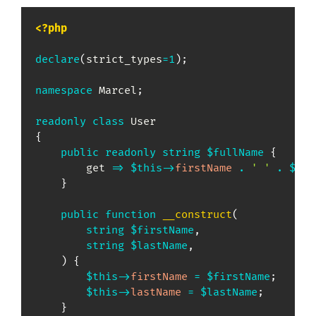
<?php
declare
(
strict_types
=
1
)
;
namespace
Marcel
;
readonly
class
User
{
public
readonly
string
$fullName
{
        get 
=>
$this
->
firstName
.
' '
.
$thi
}
public
function
__construct
(
string
$firstName
,
string
$lastName
,
)
{
$this
->
firstName
=
$firstName
;
$this
->
lastName
=
$lastName
;
}