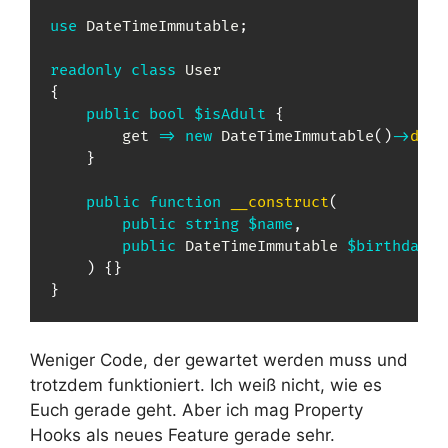
use
DateTimeImmutable
;
readonly
class
User
{
public
bool
$isAdult
{
        get 
=>
new
DateTimeImmutable
(
)
->
diff
}
public
function
__construct
(
public
string
$name
,
public
DateTimeImmutable
$birthday
,
)
{
}
}
Weniger Code, der gewartet werden muss und
trotzdem funktioniert. Ich weiß nicht, wie es
Euch gerade geht. Aber ich mag Property
Hooks als neues Feature gerade sehr.