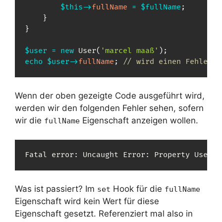
$this
->
fullName
=
$fullName
;
}
}
$user
=
new
User
(
'marcel maaß'
)
;
echo
$user
->
fullName
;
// wird einen Fehler w
Wenn der oben gezeigte Code ausgeführt wird,
werden wir den folgenden Fehler sehen, sofern
wir die
Eigenschaft anzeigen wollen.
fullName
Fatal error
:
 Uncaught Error
:
 Property 
User
::
Was ist passiert? Im
Hook für die
set
fullName
Eigenschaft wird kein Wert für diese
Eigenschaft gesetzt. Referenziert mal also in