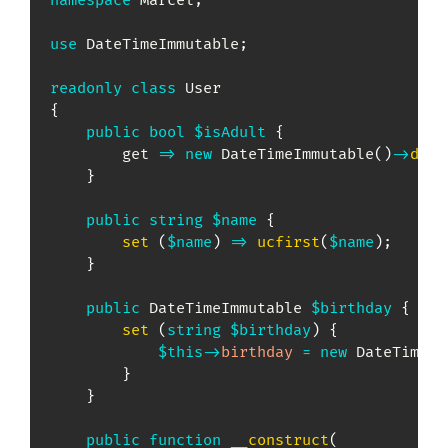
namespace
Marcel
;
use
DateTimeImmutable
;
readonly
class
User
{
public
bool
$isAdult
{
        get 
=>
new
DateTimeImmutable
(
)
->
diff
}
public
string
$name
{
set
(
$name
)
=>
ucfirst
(
$name
)
;
}
public
DateTimeImmutable
$birthday
{
set
(
string
$birthday
)
{
$this
->
birthday
=
new
DateTimeIm
}
}
public
function
__construct
(