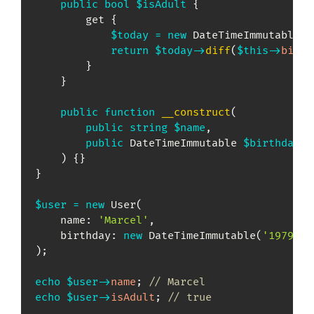
public
bool
$isAdult
{
        get 
{
$today
=
new
DateTimeImmutable
(
)
return
$today
->
diff
(
$this
->
birth
}
}
public
function
__construct
(
public
string
$name
,
public
DateTimeImmutable
$birthday
,
)
{
}
}
$user
=
new
User
(
name
:
'Marcel'
,
birthday
:
new
DateTimeImmutable
(
'1979-12
)
;
echo
$user
->
name
;
// Marcel
echo
$user
->
isAdult
;
// true