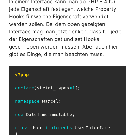
In einem Interface kann man ab PHP 8.4 für
jede Eigenschaft festlegen, welche Property
Hooks für welche Eigenschaft verwendet
werden sollen. Bei dem oben gezeigten
Interface mag man jetzt denken, dass für jede
der Eigenschaften get und set Hooks
geschrieben werden müssen. Aber auch hier
gibt es Dinge, die man beachten muss.
<?php
declare
(
strict_types
=
1
)
;
namespace
Marcel
;
use
DateTimeImmutable
;
class
User
implements
UserInterface
{