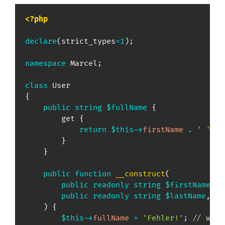
<?php
declare
(
strict_types
=
1
)
;
namespace
Marcel
;
class
User
{
public
string
$fullName
{
        get 
{
return
$this
->
firstName
.
' '
.
}
}
public
function
__construct
(
public
readonly
string
$firstName
,
public
readonly
string
$lastName
,
)
{
$this
->
fullName
=
'Fehler!'
;
// wird