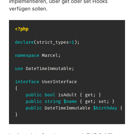
implementieren, über get oder set Hooks
verfügen sollen.
<?php
declare
(
strict_types
=
1
)
;
namespace
Marcel
;
use
DateTimeImmutable
;
interface
UserInterface
{
public
bool
 isAdult 
{
 get
;
}
public
string
$name
{
 get
;
 set
;
}
public
DateTimeImmutable
$birthday
{
 get
}