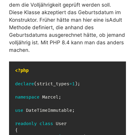
dem die Volljährigkeit geprüft werden soll.
Diese Klasse akzeptiert das Geburtsdatum im
Konstruktor. Früher hätte man hier eine isAdult
Methode definiert, die anhand des
Geburtsdatums ausgerechnet hätte, ob jemand
volljährig ist. Mit PHP 8.4 kann man das anders
machen.
<?php
declare
(
strict_types
=
1
)
;
namespace
Marcel
;
use
DateTimeImmutable
;
readonly
class
User
{