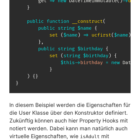
        get 
=>
new
DateTimeImmutable
(
)
->
diff
}
public
function
__construct
(
public
string
$name
{
set
(
$name
)
=>
ucfirst
(
$name
)
;
}
,
public
string
$birthday
{
set
(
string
$birthday
)
{
$this
->
birthday
=
new
DateTi
}
)
{
}
}
In diesem Beispiel werden die Eigenschaften für
die User Klasse über den Konstruktor definiert.
Zukünftig können auch hier Property Hooks mit
notiert werden. Dabei kann man natürlich auch
virtuelle Eigenschaften, wie
mit
isAdult