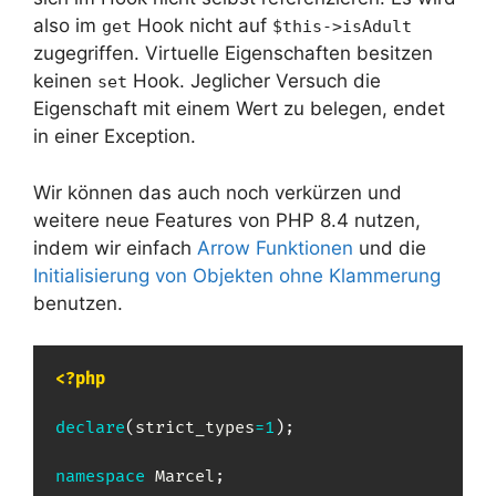
also im
Hook nicht auf
get
$this->isAdult
zugegriffen. Virtuelle Eigenschaften besitzen
keinen
Hook. Jeglicher Versuch die
set
Eigenschaft mit einem Wert zu belegen, endet
in einer Exception.
Wir können das auch noch verkürzen und
weitere neue Features von PHP 8.4 nutzen,
indem wir einfach
Arrow Funktionen
und die
Initialisierung von Objekten ohne Klammerung
benutzen.
<?php
declare
(
strict_types
=
1
)
;
namespace
Marcel
;