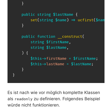
}
public
string
$lastName
{
set
(
string
$name
)
=>
ucfirst
(
$name
)
;
}
public
function
__construct
(
string
$firstName
,
string
$lastName
,
)
{
$this
->
firstName
=
$firstName
;
$this
->
lastName
=
$lastName
;
}
}
Es ist nach wie vor möglich komplette Klassen
als
zu definieren. Folgendes Beispiel
readonly
würde nicht funktionieren.