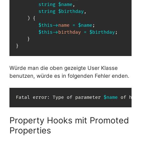
string
$name
,
string
$birthday
,
)
{
$this
->
name
=
$name
;
$this
->
birthday
=
$birthday
;
}
}
Würde man die oben gezeigte User Klasse
benutzen, würde es in folgenden Fehler enden.
Fatal error
:
 Type of 
parameter
$name
 of hook
Property Hooks mit Promoted
Properties