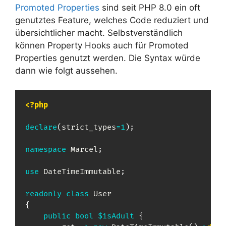
Promoted Properties
sind seit PHP 8.0 ein oft
genutztes Feature, welches Code reduziert und
übersichtlicher macht. Selbstverständlich
können Property Hooks auch für Promoted
Properties genutzt werden. Die Syntax würde
dann wie folgt aussehen.
<?php
declare
(
strict_types
=
1
)
;
namespace
Marcel
;
use
DateTimeImmutable
;
readonly
class
User
{
public
bool
$isAdult
{