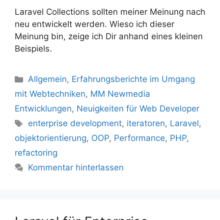
Laravel Collections sollten meiner Meinung nach
neu entwickelt werden. Wieso ich dieser
Meinung bin, zeige ich Dir anhand eines kleinen
Beispiels.
Kategorien
Allgemein
,
Erfahrungsberichte im Umgang
mit Webtechniken
,
MM Newmedia
Entwicklungen
,
Neuigkeiten für Web Developer
Schlagwörter
enterprise development
,
iteratoren
,
Laravel
,
objektorientierung
,
OOP
,
Performance
,
PHP
,
refactoring
Kommentar hinterlassen