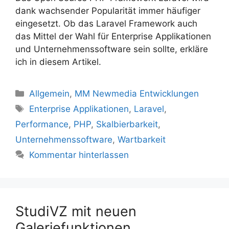
dank wachsender Popularität immer häufiger
eingesetzt. Ob das Laravel Framework auch
das Mittel der Wahl für Enterprise Applikationen
und Unternehmenssoftware sein sollte, erkläre
ich in diesem Artikel.
Kategorien
Allgemein
,
MM Newmedia Entwicklungen
Schlagwörter
Enterprise Applikationen
,
Laravel
,
Performance
,
PHP
,
Skalbierbarkeit
,
Unternehmenssoftware
,
Wartbarkeit
Kommentar hinterlassen
StudiVZ mit neuen
Galeriefunktionen