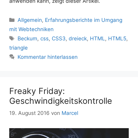
anwenden kann, zeigt dieser Artikel.
Kategorien
Allgemein
,
Erfahrungsberichte im Umgang
mit Webtechniken
Schlagwörter
Beckum
,
css
,
CSS3
,
dreieck
,
HTML
,
HTML5
,
triangle
Kommentar hinterlassen
Freaky Friday:
Geschwindigkeitskontrolle
19. August 2016
von
Marcel