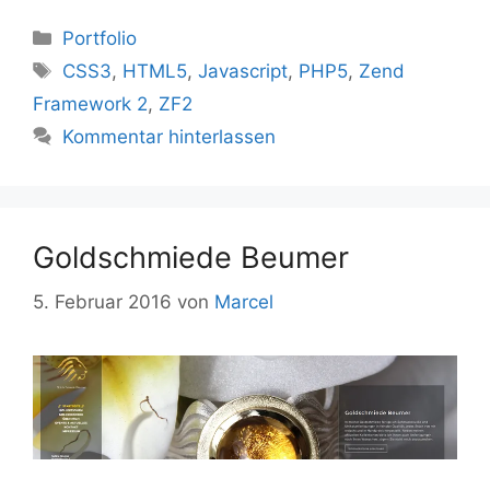
Kategorien
Portfolio
Schlagwörter
CSS3
,
HTML5
,
Javascript
,
PHP5
,
Zend
Framework 2
,
ZF2
Kommentar hinterlassen
Goldschmiede Beumer
5. Februar 2016
von
Marcel