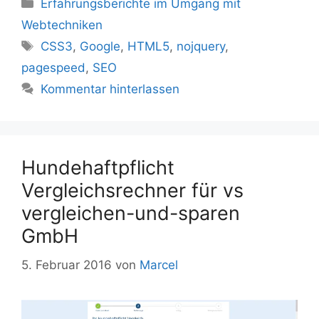
Kategorien
Erfahrungsberichte im Umgang mit
Webtechniken
Schlagwörter
CSS3
,
Google
,
HTML5
,
nojquery
,
pagespeed
,
SEO
Kommentar hinterlassen
Hundehaftpflicht
Vergleichsrechner für vs
vergleichen-und-sparen
GmbH
5. Februar 2016
von
Marcel