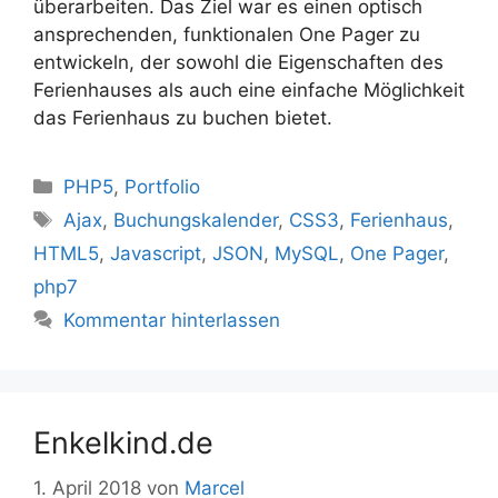
überarbeiten. Das Ziel war es einen optisch
ansprechenden, funktionalen One Pager zu
entwickeln, der sowohl die Eigenschaften des
Ferienhauses als auch eine einfache Möglichkeit
das Ferienhaus zu buchen bietet.
Kategorien
PHP5
,
Portfolio
Schlagwörter
Ajax
,
Buchungskalender
,
CSS3
,
Ferienhaus
,
HTML5
,
Javascript
,
JSON
,
MySQL
,
One Pager
,
php7
Kommentar hinterlassen
Enkelkind.de
1. April 2018
von
Marcel