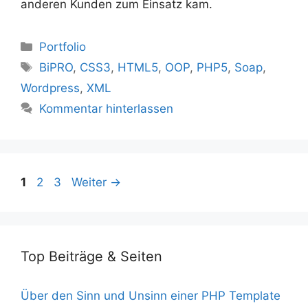
anderen Kunden zum Einsatz kam.
Kategorien
Portfolio
Schlagwörter
BiPRO
,
CSS3
,
HTML5
,
OOP
,
PHP5
,
Soap
,
Wordpress
,
XML
Kommentar hinterlassen
Seite
Seite
Seite
1
2
3
Weiter
→
Top Beiträge & Seiten
Über den Sinn und Unsinn einer PHP Template