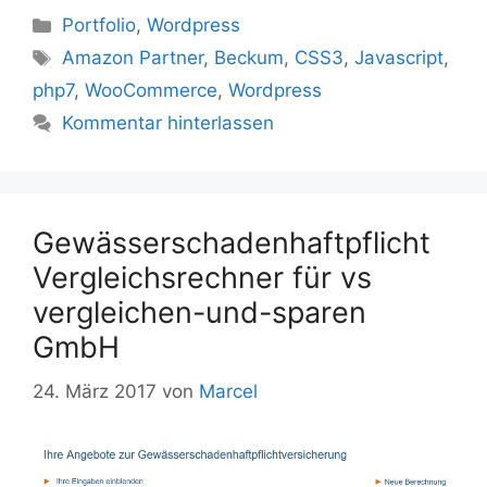
Kategorien
Portfolio
,
Wordpress
Schlagwörter
Amazon Partner
,
Beckum
,
CSS3
,
Javascript
,
php7
,
WooCommerce
,
Wordpress
Kommentar hinterlassen
Gewässerschadenhaftpflicht
Vergleichsrechner für vs
vergleichen-und-sparen
GmbH
24. März 2017
von
Marcel