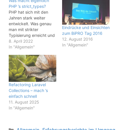
Was macht eigentlich
PHP ’s strict_types?
PHP hat sich mit den
Jahren stark weiter
entwickelt. Was genau
Eindrücke und Einsichten
man mit strikter
zum BiPRO Tag 2016
Typisierung erreicht und
12. August 2016
warum das alles
8. April 2022
In "Allgemein"
notwendig ist, erfahrt ihr
In "Allgemein"
im Artikel.
Refactoring Laravel
Collections – mach ’s
einfach schnell
11. August 2025
In "Allgemein"
Kategorien