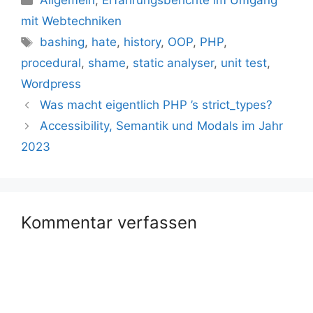
Allgemein
,
Erfahrungsberichte im Umgang
mit Webtechniken
Schlagwörter
bashing
,
hate
,
history
,
OOP
,
PHP
,
procedural
,
shame
,
static analyser
,
unit test
,
Wordpress
Was macht eigentlich PHP ’s strict_types?
Accessibility, Semantik und Modals im Jahr
2023
Kommentar verfassen