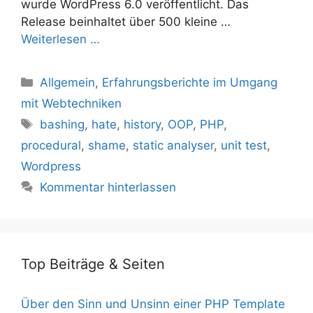
wurde WordPress 6.0 veröffentlicht. Das
Release beinhaltet über 500 kleine …
Weiterlesen …
Kategorien
Allgemein
,
Erfahrungsberichte im Umgang
mit Webtechniken
Schlagwörter
bashing
,
hate
,
history
,
OOP
,
PHP
,
procedural
,
shame
,
static analyser
,
unit test
,
Wordpress
Kommentar hinterlassen
Top Beiträge & Seiten
Über den Sinn und Unsinn einer PHP Template