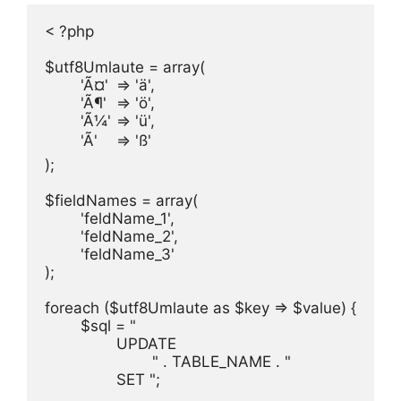
< ?php

$utf8Umlaute = array(

	'Ã¤'	=> 'ä',

	'Ã¶'	=> 'ö',

	'Ã¼'	=> 'ü',

	'Ã'	=> 'ß'

);

$fieldNames = array(

        'feldName_1',

        'feldName_2',

        'feldName_3'

);

foreach ($utf8Umlaute as $key => $value) {

        $sql = "

                UPDATE

                        " . TABLE_NAME . "

                SET ";
