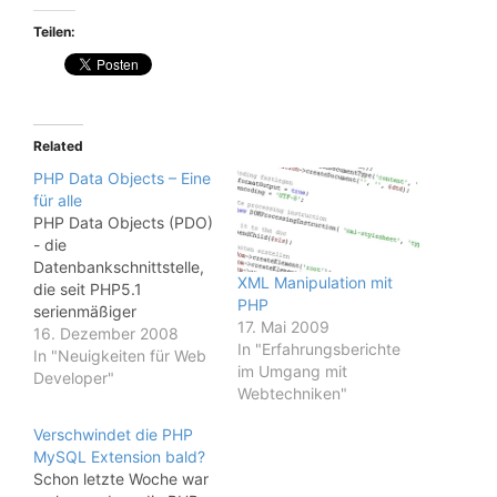
Teilen:
Related
PHP Data Objects – Eine
für alle
PHP Data Objects (PDO)
- die
Datenbankschnittstelle,
XML Manipulation mit
die seit PHP5.1
PHP
serienmäßiger
17. Mai 2009
Bestandteil der PHP
16. Dezember 2008
In "Erfahrungsberichte
Distribution ist, bietet im
In "Neuigkeiten für Web
im Umgang mit
Vergleich zu anderen
Developer"
Webtechniken"
Datenbankschnittstellen
wesentliche Vorteile. So
Verschwindet die PHP
muss eine Anwendung
MySQL Extension bald?
für weitere DBMS
Schon letzte Woche war
(Database Management