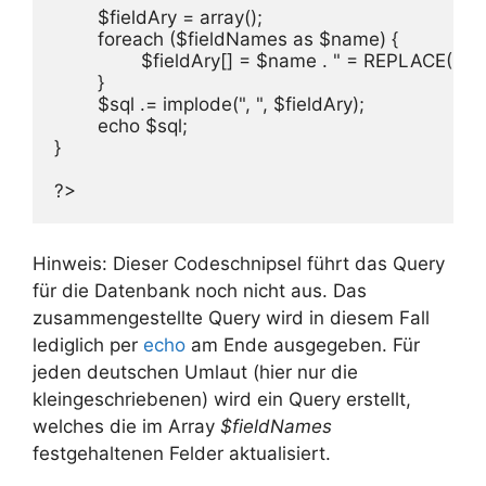
        $fieldAry = array();

        foreach ($fieldNames as $name) {

                $fieldAry[] = $name . " = REPLACE(" . $na
        }

        $sql .= implode(", ", $fieldAry);

        echo $sql;

}

?>
Hinweis: Dieser Codeschnipsel führt das Query
für die Datenbank noch nicht aus. Das
zusammengestellte Query wird in diesem Fall
lediglich per
echo
am Ende ausgegeben. Für
jeden deutschen Umlaut (hier nur die
kleingeschriebenen) wird ein Query erstellt,
welches die im Array
$fieldNames
festgehaltenen Felder aktualisiert.