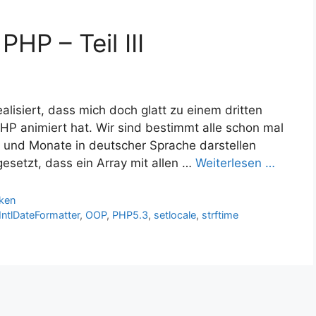
HP – Teil III
lisiert, dass mich doch glatt zu einem dritten
 animiert hat. Wir sind bestimmt alle schon mal
 und Monate in deutscher Sprache darstellen
setzt, dass ein Array mit allen …
Weiterlesen …
ken
IntlDateFormatter
,
OOP
,
PHP5.3
,
setlocale
,
strftime