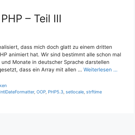
HP – Teil III
lisiert, dass mich doch glatt zu einem dritten
 animiert hat. Wir sind bestimmt alle schon mal
 und Monate in deutscher Sprache darstellen
setzt, dass ein Array mit allen …
Weiterlesen …
ken
IntlDateFormatter
,
OOP
,
PHP5.3
,
setlocale
,
strftime