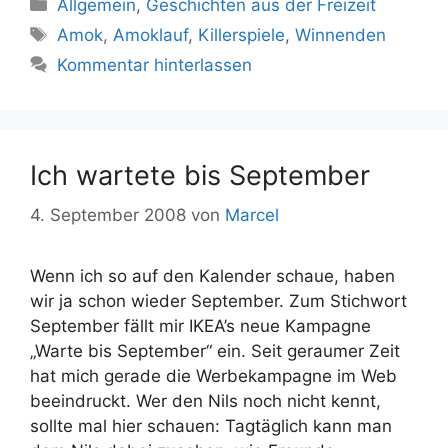
Kategorien
Allgemein
,
Geschichten aus der Freizeit
Schlagwörter
Amok
,
Amoklauf
,
Killerspiele
,
Winnenden
Kommentar hinterlassen
Ich wartete bis September
4. September 2008
von
Marcel
Wenn ich so auf den Kalender schaue, haben
wir ja schon wieder September. Zum Stichwort
September fällt mir IKEA’s neue Kampagne
„Warte bis September“ ein. Seit geraumer Zeit
hat mich gerade die Werbekampagne im Web
beeindruckt. Wer den Nils noch nicht kennt,
sollte mal hier schauen: Tagtäglich kann man