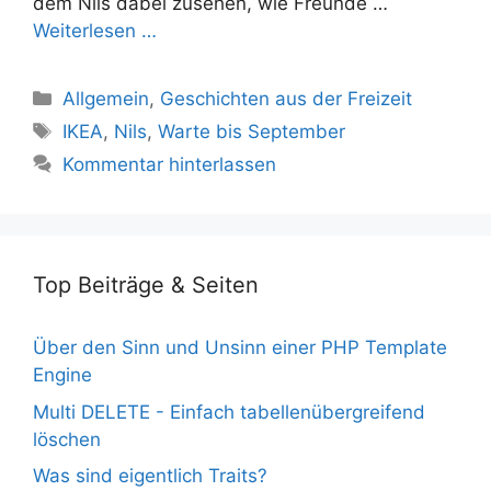
dem Nils dabei zusehen, wie Freunde …
Weiterlesen …
Kategorien
Allgemein
,
Geschichten aus der Freizeit
Schlagwörter
IKEA
,
Nils
,
Warte bis September
Kommentar hinterlassen
Top Beiträge & Seiten
Über den Sinn und Unsinn einer PHP Template
Engine
Multi DELETE - Einfach tabellenübergreifend
löschen
Was sind eigentlich Traits?