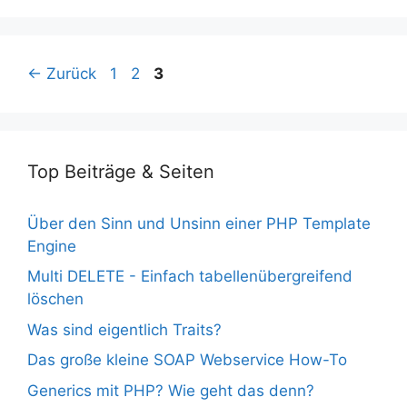
Seite
Seite
Seite
←
Zurück
1
2
3
Top Beiträge & Seiten
Über den Sinn und Unsinn einer PHP Template
Engine
Multi DELETE - Einfach tabellenübergreifend
löschen
Was sind eigentlich Traits?
Das große kleine SOAP Webservice How-To
Generics mit PHP? Wie geht das denn?