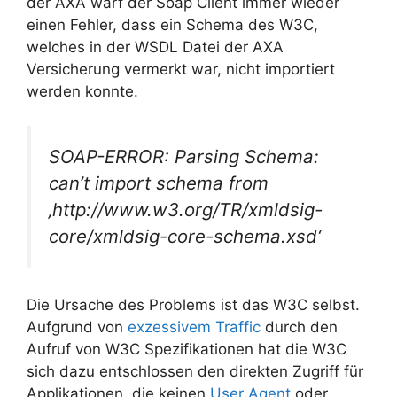
der AXA warf der Soap Client immer wieder
einen Fehler, dass ein Schema des W3C,
welches in der WSDL Datei der AXA
Versicherung vermerkt war, nicht importiert
werden konnte.
SOAP-ERROR: Parsing Schema:
can’t import schema from
‚http://www.w3.org/TR/xmldsig-
core/xmldsig-core-schema.xsd‘
Die Ursache des Problems ist das W3C selbst.
Aufgrund von
exzessivem Traffic
durch den
Aufruf von W3C Spezifikationen hat die W3C
sich dazu entschlossen den direkten Zugriff für
Applikationen, die keinen
User Agent
oder