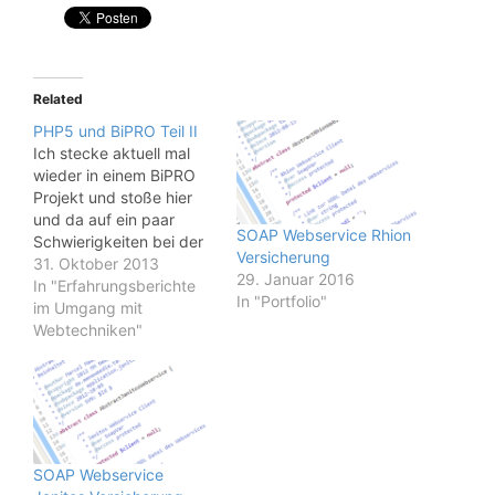
Related
PHP5 und BiPRO Teil II
Ich stecke aktuell mal
wieder in einem BiPRO
Projekt und stoße hier
und da auf ein paar
SOAP Webservice Rhion
Schwierigkeiten bei der
Versicherung
Umsetzung. Da die
31. Oktober 2013
29. Januar 2016
Umsetzung mit PHP5
In "Erfahrungsberichte
In "Portfolio"
sehr umfangreich ist und
im Umgang mit
der Support seitens der
Webtechniken"
Versicherer mit Hinblick
auf PHP5 sehr minimal
ist, möchte ich Euch hier
an ein paar
Lösungsansätzen…
SOAP Webservice