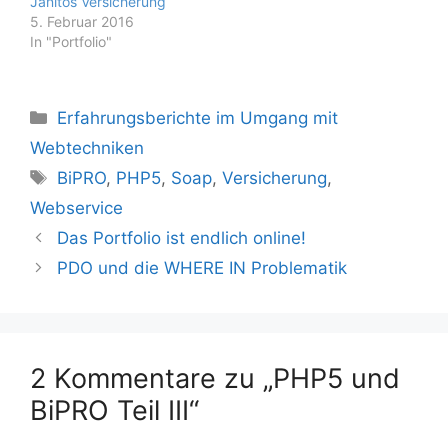
Janitos Versicherung
5. Februar 2016
In "Portfolio"
Kategorien
Erfahrungsberichte im Umgang mit
Webtechniken
Schlagwörter
BiPRO
,
PHP5
,
Soap
,
Versicherung
,
Webservice
Das Portfolio ist endlich online!
PDO und die WHERE IN Problematik
2 Kommentare zu „PHP5 und
BiPRO Teil III“