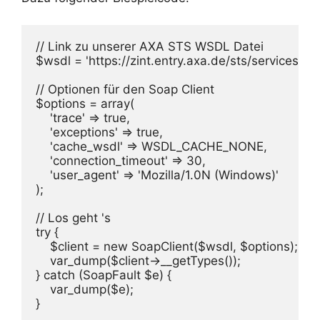
// Link zu unserer AXA STS WSDL Datei

$wsdl = 'https://zint.entry.axa.de/sts/services/Se
// Optionen für den Soap Client

$options = array(

    'trace' => true,

    'exceptions' => true,

    'cache_wsdl' => WSDL_CACHE_NONE,

    'connection_timeout' => 30,

    'user_agent' => 'Mozilla/1.0N (Windows)'

);

// Los geht 's

try {

    $client = new SoapClient($wsdl, $options);

    var_dump($client->__getTypes());

} catch (SoapFault $e) {

    var_dump($e);
