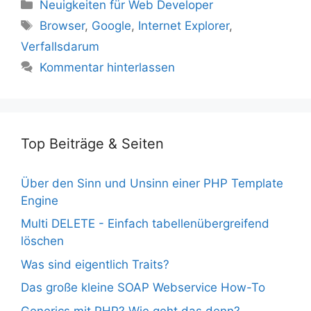
Kategorien
Neuigkeiten für Web Developer
Schlagwörter
Browser
,
Google
,
Internet Explorer
,
Verfallsdarum
Kommentar hinterlassen
Top Beiträge & Seiten
Über den Sinn und Unsinn einer PHP Template
Engine
Multi DELETE - Einfach tabellenübergreifend
löschen
Was sind eigentlich Traits?
Das große kleine SOAP Webservice How-To
Generics mit PHP? Wie geht das denn?