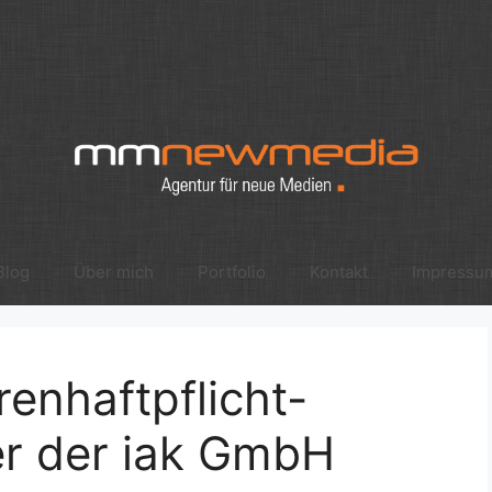
Blog
Über mich
Portfolio
Kontakt
Impressu
enhaftpflicht-
er der iak GmbH