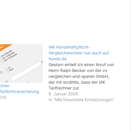
IAK Hundehaftpflicht-
Vergleichsrechner nun auch auf
hunde.de
Gestern erhielt ich einen Anruf von
Herrn Ralph Becker von der vs
vergleichen-und-sparen GmbH,
der mir erzählte, dass der IAK
chner
Tarifrechner zur
tpflichtversicherung
Hundehaftpflichtversicherung, der
9. Januar 2009
2016
durch MM Newmedia entwickelt
In "MM Newmedia Entwicklungen"
wurde, nun auch auf hunde.de
über das IAK Partnerprogramm,
welches ebenfalls von MM
Newmedia entwickelt wurde,
eingebunden ist. In Anbetracht der