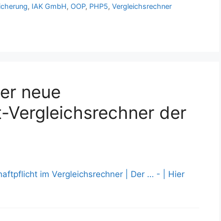
sicherung
,
IAK GmbH
,
OOP
,
PHP5
,
Vergleichsrechner
nun…
er neue
t-Vergleichsrechner der
ftpflicht im Vergleichsrechner | Der … - | Hier