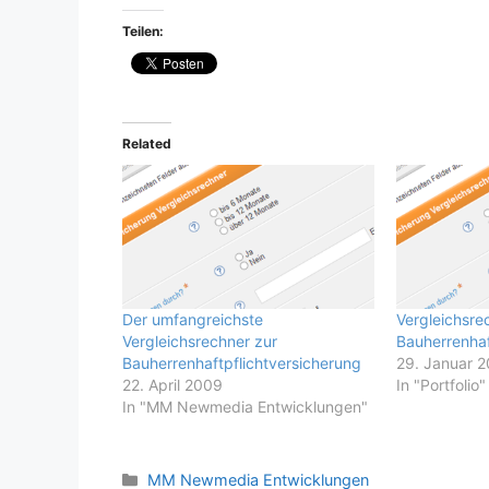
Teilen:
Related
Der umfangreichste
Vergleichsre
Vergleichsrechner zur
Bauherrenhaf
Bauherrenhaftpflichtversicherung
29. Januar 
22. April 2009
In "Portfolio"
In "MM Newmedia Entwicklungen"
Kategorien
MM Newmedia Entwicklungen