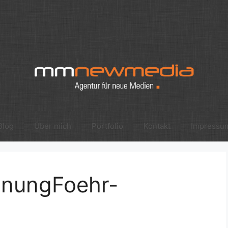
Blog
Über mich
Portfolio
Kontakt
Impressu
hnungFoehr-