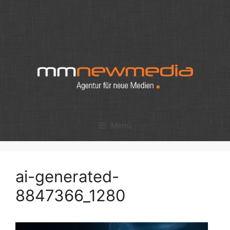
Zum
Inhalt
springen
Menü
ai-generated-
8847366_1280