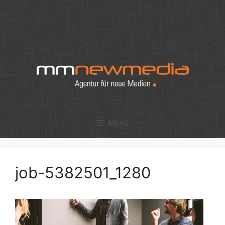
Zum
Inhalt
springen
Menü
job-5382501_1280