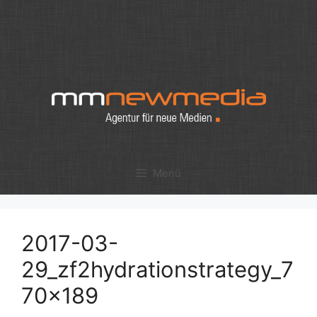
Zum
Inhalt
springen
Menü
2017-03-
29_zf2hydrationstrategy_7
70x189